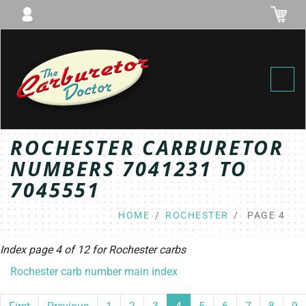
Toggl
ROCHESTER CARBURETOR
NUMBERS 7041231 TO
7045551
HOME
ROCHESTER
PAGE 4
Index page 4 of 12 for
Rochester
carbs
Rochester carb number main index