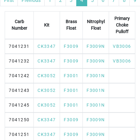
First
Previous
1
2
3
4
5
6
7
8
9
Primary
Carb
Brass
Nitrophyl
Kit
Choke
Number
Float
Float
Pulloff
7041231
CK3347
F3009
F3009N
VB3006
7041232
CK3347
F3009
F3009N
VB3006
7041242
CK3052
F3001
F3001N
7041243
CK3052
F3001
F3001N
7041245
CK3052
F3001
F3001N
7041250
CK3347
F3009
F3009N
7041251
CK3347
F3009
F3009N