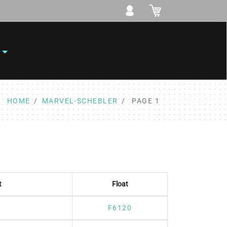
HOME
MARVEL-SCHEBLER
PAGE 1
t
Float
F6120